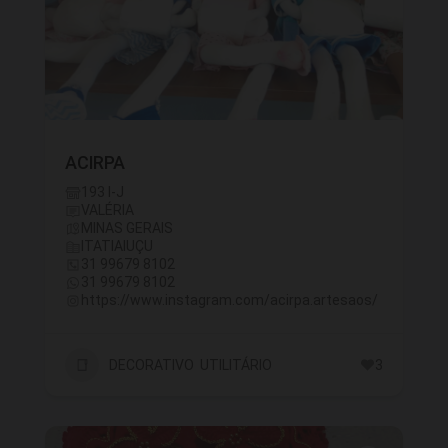
ACIRPA
193 I-J
VALÉRIA
MINAS GERAIS
ITATIAIUÇU
31 99679 8102
31 99679 8102
https://www.instagram.com/acirpa.artesaos/
DECORATIVO UTILITÁRIO
3