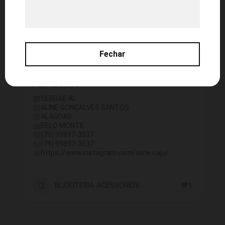
Fechar
ALINE CAJU
SEBRAE AL
ALINE GONÇALVES SANTOS
ALAGOAS
BELO MONTE
(79) 99897-3537
(79) 99897-3537
https://www.instagram.com/aline.caju/
BIJOUTERIA ACESSÓRIOS
1