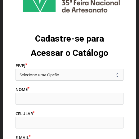
r?igsh=MXV6NHpiOGJnaHRpMw%3D%3D
BIJOUTERIA ACESSÓRIOS
2
Cadastre-se para
Acessar o Catálogo
Política de Cookies
Usamos cookies para melhorar a experiência de