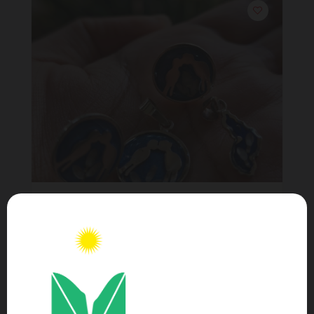
AFLORAR
SEBRAE PI
EDIELLY CHRISTINI DA SILVA SANTOS
PIAUÍ
TERESINA
(86) 99929-6780
(86) 99929-6780
https://www.instagram.com/acessorios.aflora