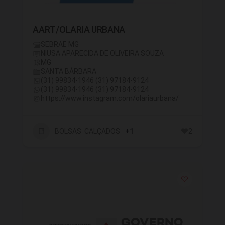
AART/OLARIA URBANA
SEBRAE MG
NIUSA APARECIDA DE OLIVEIRA SOUZA
MG
SANTA BÁRBARA
(31) 99834-1946 (31) 97184-9124
(31) 99834-1946 (31) 97184-9124
https://www.instagram.com/olariaurbana/
BOLSAS CALÇADOS
+1
2