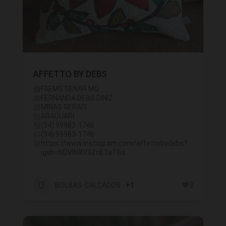
AFFETTO BY DEBS
FAEMG SENAR MG
FERNANDA DEBS DINIZ
MINAS GERAIS
ARAGUARI
(34) 99983-1746
(34) 99983-1746
https://www.instagram.com/affettobydebs?
igsh=NDVlNXV3ZnE1aTBs
BOLSAS CALÇADOS
+1
3