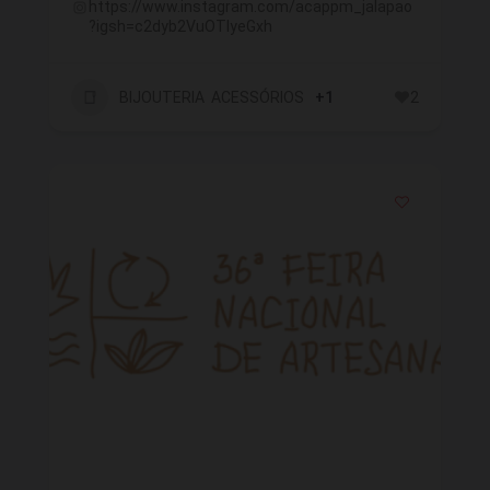
https://www.instagram.com/acappm_jalapao
?igsh=c2dyb2VuOTlyeGxh
BIJOUTERIA ACESSÓRIOS
+1
2